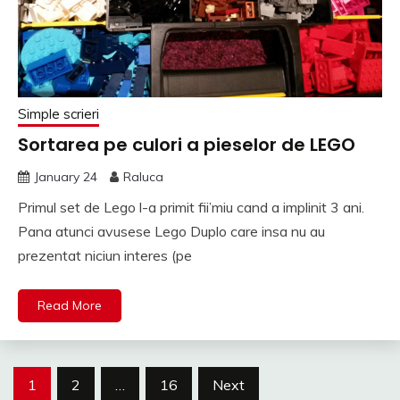
Simple scrieri
Sortarea pe culori a pieselor de LEGO
January 24
Raluca
Primul set de Lego l-a primit fii’miu cand a implinit 3 ani.
Pana atunci avusese Lego Duplo care insa nu au
prezentat niciun interes (pe
Read More
Posts
1
2
…
16
Next