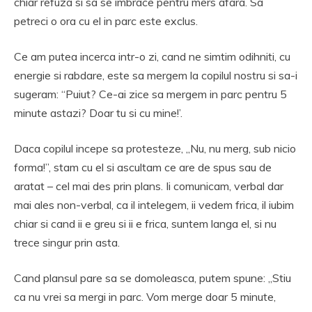
chiar refuza si sa se imbrace pentru mers afara. Sa
petreci o ora cu el in parc este exclus.
Ce am putea incerca intr-o zi, cand ne simtim odihniti, cu
energie si rabdare, este sa mergem la copilul nostru si sa-i
sugeram: “Puiut? Ce-ai zice sa mergem in parc pentru 5
minute astazi? Doar tu si cu mine!’.
Daca copilul incepe sa protesteze, „Nu, nu merg, sub nicio
forma!”, stam cu el si ascultam ce are de spus sau de
aratat – cel mai des prin plans. Ii comunicam, verbal dar
mai ales non-verbal, ca il intelegem, ii vedem frica, il iubim
chiar si cand ii e greu si ii e frica, suntem langa el, si nu
trece singur prin asta.
Cand plansul pare sa se domoleasca, putem spune: „Stiu
ca nu vrei sa mergi in parc. Vom merge doar 5 minute,