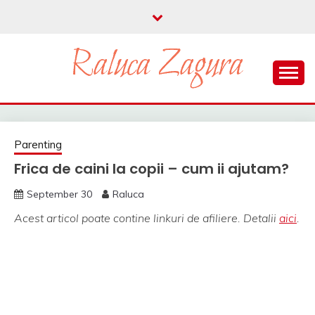
Skip
to
content
parenting si viata in UK
RALUCA ZAGURA
Parenting
Frica de caini la copii – cum ii ajutam?
September 30
Raluca
Acest articol poate contine linkuri de afiliere. Detalii
aici
.