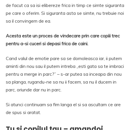
de facut ca sa isi elibereze frica in timp ce simte siguranta
pe care o oferim. Si siguranta asta se simte, nu trebuie noi
sa il convingem de ea.
Acesta este un proces de vindecare prin care copiii trec
pentru a-si cuceri si depasi frica de caini.
Cand valul de emotie pare sa se domoleasca iar, ii putem
aminti din nou sau il putem intreba „esti gata sa te imbraci
pentru a merge in parc?” – s-ar putea sa inceapa din nou
sa planga, rugandu-ne sa nu ii facem, sa nu il ducem in
parc, oriunde dar nu in parc.
Si atunci continuam sa fim langa el si sa ascultam ce are
de spus si aratat.
Tu si copilul tau – amandoi