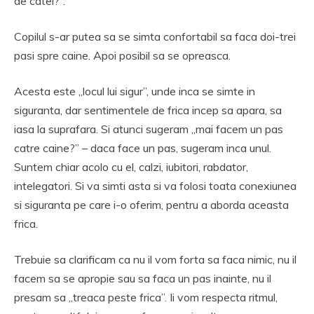
de catel?”.
Copilul s-ar putea sa se simta confortabil sa faca doi-trei
pasi spre caine. Apoi posibil sa se opreasca.
Acesta este „locul lui sigur”, unde inca se simte in
siguranta, dar sentimentele de frica incep sa apara, sa
iasa la suprafara. Si atunci sugeram „mai facem un pas
catre caine?” – daca face un pas, sugeram inca unul.
Suntem chiar acolo cu el, calzi, iubitori, rabdator,
intelegatori. Si va simti asta si va folosi toata conexiunea
si siguranta pe care i-o oferim, pentru a aborda aceasta
frica.
Trebuie sa clarificam ca nu il vom forta sa faca nimic, nu il
facem sa se apropie sau sa faca un pas inainte, nu il
presam sa „treaca peste frica”. Ii vom respecta ritmul,