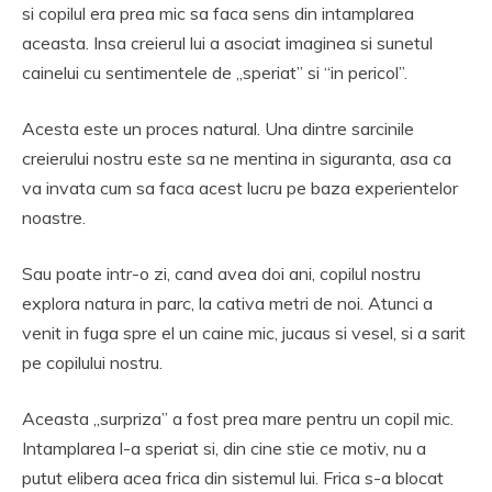
si copilul era prea mic sa faca sens din intamplarea
aceasta. Insa creierul lui a asociat imaginea si sunetul
cainelui cu sentimentele de „speriat” si “in pericol”.
Acesta este un proces natural. Una dintre sarcinile
creierului nostru este sa ne mentina in siguranta, asa ca
va invata cum sa faca acest lucru pe baza experientelor
noastre.
Sau poate intr-o zi, cand avea doi ani, copilul nostru
explora natura in parc, la cativa metri de noi. Atunci a
venit in fuga spre el un caine mic, jucaus si vesel, si a sarit
pe copilului nostru.
Aceasta „surpriza” a fost prea mare pentru un copil mic.
Intamplarea l-a speriat si, din cine stie ce motiv, nu a
putut elibera acea frica din sistemul lui. Frica s-a blocat