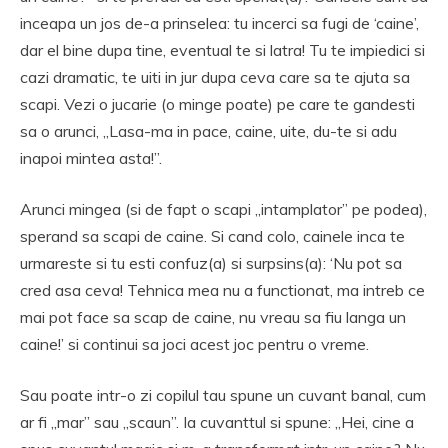
inceapa un jos de-a prinselea: tu incerci sa fugi de ‘caine’,
dar el bine dupa tine, eventual te si latra! Tu te impiedici si
cazi dramatic, te uiti in jur dupa ceva care sa te ajuta sa
scapi. Vezi o jucarie (o minge poate) pe care te gandesti
sa o arunci, „Lasa-ma in pace, caine, uite, du-te si adu
inapoi mintea asta!”.
Arunci mingea (si de fapt o scapi „intamplator” pe podea),
sperand sa scapi de caine. Si cand colo, cainele inca te
urmareste si tu esti confuz(a) si surpsins(a): ‘Nu pot sa
cred asa ceva! Tehnica mea nu a functionat, ma intreb ce
mai pot face sa scap de caine, nu vreau sa fiu langa un
caine!’ si continui sa joci acest joc pentru o vreme.
Sau poate intr-o zi copilul tau spune un cuvant banal, cum
ar fi „mar” sau „scaun”. Ia cuvanttul si spune: „Hei, cine a