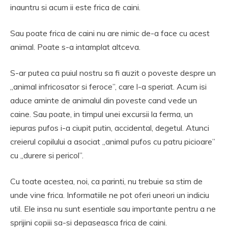
inauntru si acum ii este frica de caini.
Sau poate frica de caini nu are nimic de-a face cu acest
animal. Poate s-a intamplat altceva.
S-ar putea ca puiul nostru sa fi auzit o poveste despre un
„animal infricosator si feroce”, care l-a speriat. Acum isi
aduce aminte de animalul din poveste cand vede un
caine. Sau poate, in timpul unei excursii la ferma, un
iepuras pufos i-a ciupit putin, accidental, degetul. Atunci
creierul copilului a asociat „animal pufos cu patru picioare”
cu „durere si pericol”.
Cu toate acestea, noi, ca parinti, nu trebuie sa stim de
unde vine frica. Informatiile ne pot oferi uneori un indiciu
util. Ele insa nu sunt esentiale sau importante pentru a ne
sprijini copiii sa-si depaseasca frica de caini.