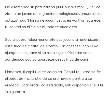
De asemenea, iti poti intreba puiul pur si simplu: „Hei, ce
zici sa ne jucam de-a gradina zoologica/savana/animale
astazi?” sau ‘Hai sa ne jucam ceva, eu voi fi un soarece,
tu ce vrei sa fii?’ si vezi unde te duce asta.
Sau ai putea folosi marionete sau jucarii, iar unei jucarii ii
este frica de clatite, de exemplu. In acest fel copilul va
ajunge sa se joace si sa rada in jurul fricii fara sa se
gandeasca sau sa abordeze direct frica de caini.
Urmeaza-ti copilul, el te va ghida. Copilul tau vrea sa fie
eliberat de frici si stie de ce are nevoie pentru a se
vindeca. Doar arati-i ca esti acolo, esti disponibil(a) si il tii
in siguranta.