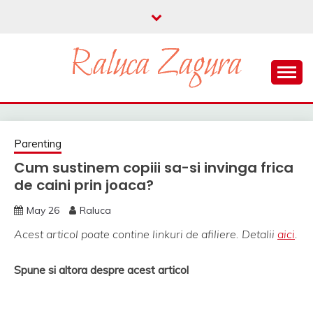
Skip
to
content
parenting si viata in UK
RALUCA ZAGURA
Parenting
Cum sustinem copiii sa-si invinga frica
de caini prin joaca?
May 26
Raluca
Acest articol poate contine linkuri de afiliere. Detalii
aici
.
Spune si altora despre acest articol