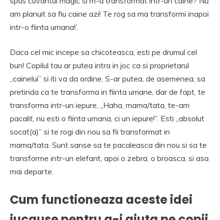
spus cuvantul magic si m-a transformat intr-un caine? Nu
am planuit sa fiu caine azi! Te rog sa ma transformi inapoi
intr-o fiinta umana!’.
Daca cel mic incepe sa chicoteasca, esti pe drumul cel
bun! Copilul tau ar putea intra in joc ca si proprietarul
„cainelui” si iti va da ordine. S-ar putea, de asemenea, sa
pretinda ca te transforma in fiinta umane, dar de fapt, te
transforma intr-un iepure, „Haha, mama/tata, te-am
pacalit, nu esti o fiinta umana, ci un iepure!”. Esti „absolut
socat(a)” si te rogi din nou sa fii transformat in
mama/tata. Sunt sanse sa te pacaleasca din nou si sa te
transforme intr-un elefant, apoi o zebra, o broasca, si asa
mai departe.
Cum functioneaza aceste idei
jucause pentru a-i ajuta pe copii