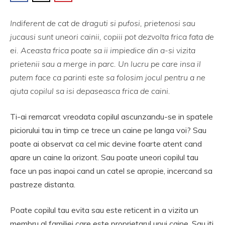
Indiferent de cat de draguti si pufosi, prietenosi sau
jucausi sunt uneori cainii, copiii pot dezvolta frica fata de
ei. Aceasta frica poate sa ii impiedice din a-si vizita
prietenii sau a merge in parc. Un lucru pe care insa il
putem face ca parinti este sa folosim jocul pentru a ne
ajuta copilul sa isi depaseasca frica de caini.
Ti-ai remarcat vreodata copilul ascunzandu-se in spatele
piciorului tau in timp ce trece un caine pe langa voi? Sau
poate ai observat ca cel mic devine foarte atent cand
apare un caine la orizont. Sau poate uneori copilul tau
face un pas inapoi cand un catel se apropie, incercand sa
pastreze distanta.
Poate copilul tau evita sau este reticent in a vizita un
membru al familiei care este proprietarul unui caine. Sau iti