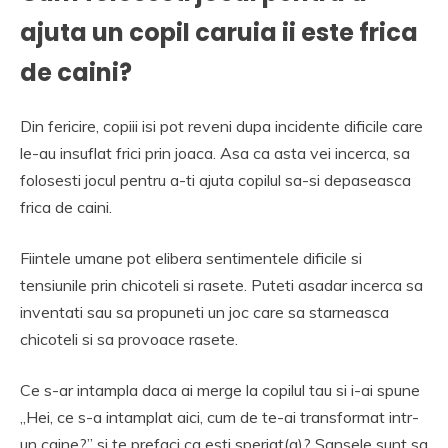
ajuta un copil caruia ii este frica
de caini?
Din fericire, copiii isi pot reveni dupa incidente dificile care
le-au insuflat frici prin joaca. Asa ca asta vei incerca, sa
folosesti jocul pentru a-ti ajuta copilul sa-si depaseasca
frica de caini.
Fiintele umane pot elibera sentimentele dificile si
tensiunile prin chicoteli si rasete. Puteti asadar incerca sa
inventati sau sa propuneti un joc care sa starneasca
chicoteli si sa provoace rasete.
Ce s-ar intampla daca ai merge la copilul tau si i-ai spune
„Hei, ce s-a intamplat aici, cum de te-ai transformat intr-
un caine?” si te prefaci ca esti speriat(a)? Sansele sunt sa