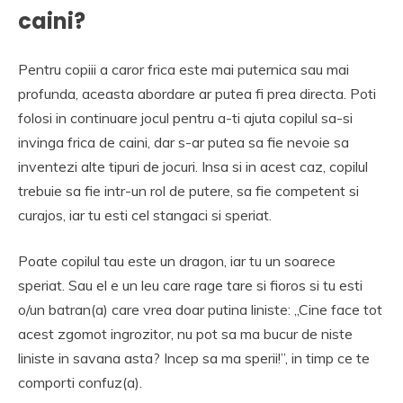
caini?
Pentru copiii a caror frica este mai puternica sau mai
profunda, aceasta abordare ar putea fi prea directa. Poti
folosi in continuare jocul pentru a-ti ajuta copilul sa-si
invinga frica de caini, dar s-ar putea sa fie nevoie sa
inventezi alte tipuri de jocuri. Insa si in acest caz, copilul
trebuie sa fie intr-un rol de putere, sa fie competent si
curajos, iar tu esti cel stangaci si speriat.
Poate copilul tau este un dragon, iar tu un soarece
speriat. Sau el e un leu care rage tare si fioros si tu esti
o/un batran(a) care vrea doar putina liniste: „Cine face tot
acest zgomot ingrozitor, nu pot sa ma bucur de niste
liniste in savana asta? Incep sa ma sperii!”, in timp ce te
comporti confuz(a).