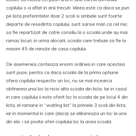
copilului s-a aflat in anii trecuti. Ideea este ca daca se pun
pe lista preferintelor doar 2 scoli si ambele sunt foarte
departe de resedinta copilului, sunt sanse mari ca cel mic
sa fie repartizat de catre consiliu la o scoala unde au mai
ramas locuri, in urma alocarii, scoala care trebuie sa fie la
maxim 45 de minute de casa copilului.
De asemenea conteaza enorm ordinea in care acestea
sunt puse, pentru ca daca scoala de la prima optiune
ofera copilului respectiv un loc, nu se mai incearca
obtinerea unui loc la nicio alta scoala din lista. Iar in cazul
in care copilului ii este oferit loc la scoala de pe locul 4 din
lista, el ramane in “waiting list” la primele 3 scoli din lista,
iar in momentul in care (daca) se elibereaza un loc la una
din ele, i se poate oferi copilului loc la acea scoala.