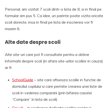
Personal, am vizitat 7 scoli dintr-o lista de 8, si in final pe
formular am pus 5. Ca idee, un parinte poate vizita oricate
scoli doreste, insa in final pe lista de inscrierea vor fi
maxim 6.
Alte date despre scoli
Alte site-uri care pot fi consultate pentru a obtine
informatii despre scoli (in afara site-urilor scolilor in cauza)
ar fi:
SchoolGuide
– site care afiseaza scolile in functie de
domiciliul copilului si care permite crearea unei liste de
scoli in vederea compararii (prin bifarea casutei
“Compare” in lista de scoli)
Gov.uk
– in sectiunea dedicata scolilor exista si