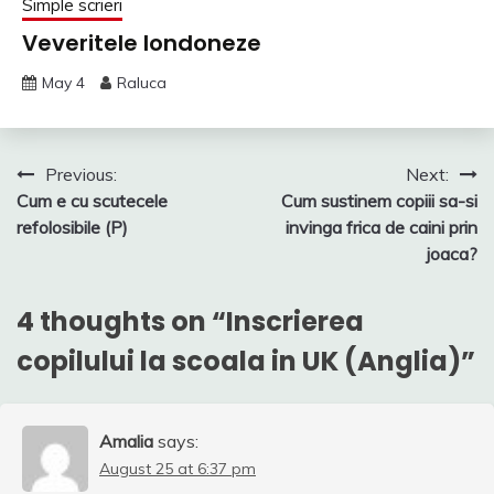
Simple scrieri
Veveritele londoneze
May 4
Raluca
Post
Previous:
Next:
Cum e cu scutecele
Cum sustinem copiii sa-si
navigation
refolosibile (P)
invinga frica de caini prin
joaca?
4 thoughts on “
Inscrierea
copilului la scoala in UK (Anglia)
”
Amalia
says:
August 25 at 6:37 pm