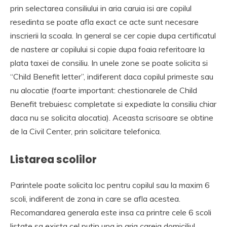
prin selectarea consiliului in aria caruia isi are copilul
resedinta se poate afla exact ce acte sunt necesare
inscrierii la scoala. In general se cer copie dupa certificatul
de nastere ar copilului si copie dupa foaia referitoare la
plata taxei de consiliu. In unele zone se poate solicita si
“Child Benefit letter”, indiferent daca copilul primeste sau
nu alocatie (foarte important: chestionarele de Child
Benefit trebuiesc completate si expediate la consiliu chiar
daca nu se solicita alocatia). Aceasta scrisoare se obtine
de la Civil Center, prin solicitare telefonica.
Listarea scolilor
Parintele poate solicita loc pentru copilul sau la maxim 6
scoli, indiferent de zona in care se afla acestea.
Recomandarea generala este insa ca printre cele 6 scoli
listate sa exista cel putin una in aria careia domiciliul