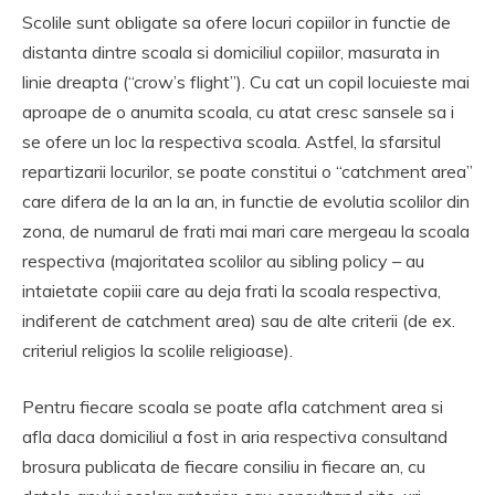
Scolile sunt obligate sa ofere locuri copiilor in functie de
distanta dintre scoala si domiciliul copiilor, masurata in
linie dreapta (“crow’s flight”). Cu cat un copil locuieste mai
aproape de o anumita scoala, cu atat cresc sansele sa i
se ofere un loc la respectiva scoala. Astfel, la sfarsitul
repartizarii locurilor, se poate constitui o “catchment area”
care difera de la an la an, in functie de evolutia scolilor din
zona, de numarul de frati mai mari care mergeau la scoala
respectiva (majoritatea scolilor au sibling policy – au
intaietate copiii care au deja frati la scoala respectiva,
indiferent de catchment area) sau de alte criterii (de ex.
criteriul religios la scolile religioase).
Pentru fiecare scoala se poate afla catchment area si
afla daca domiciliul a fost in aria respectiva consultand
brosura publicata de fiecare consiliu in fiecare an, cu