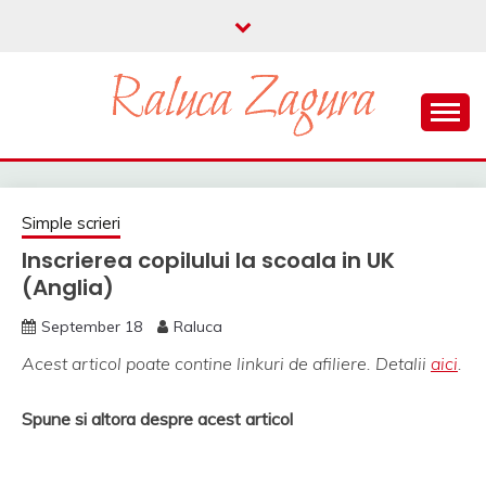
Skip
to
content
parenting si viata in UK
RALUCA ZAGURA
Simple scrieri
Inscrierea copilului la scoala in UK
(Anglia)
September 18
Raluca
Acest articol poate contine linkuri de afiliere. Detalii
aici
.
Spune si altora despre acest articol