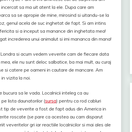
m incercat sa ma uit atent la ele. Dupa care am
rca sa se apropie de mine, mirosind si uitandu-se la
z, genul acela de suc inghetat de fapt. Si am intins
fericita si a inceput sa manance din inghetata mea!
gat increderea unui animalut si imi mananca din mana!
n Londra si acum vedem veverite cam de fiecare data
mea, ele nu sunt deloc salbatice, ba mai mult, au curaj
se si catere pe oameni in cautare de mancare. Am
in vizita la noi.
e bucura sa le vada. Localnicii inteleg ca au
 pe lista daunatorilor (
sursa
) pentru ca rod cabluri
st tip de veverite a fost de fapt adus din America in
verite roscate (se pare ca acestea au cam disparut
it veveritelor gri iar reactiile localnicilor si mai ales ale