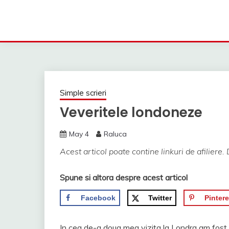
Simple scrieri
Veveritele londoneze
May 4
Raluca
Acest articol poate contine linkuri de afiliere. 
Spune si altora despre acest articol
Facebook
Twitter
Pintere
In cea de-a doua mea vizita la Londra am fost 