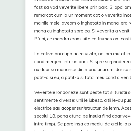
fost sa vad veverite libere prin parc. Si apoi a
remarcat cum la un moment dat o veverita incea
mainile mele: aveam o inghetata in mana, era ro
mana cu inghetata spre ea. Si veverita a venit 
Pfuai, ce mandra eram, uite ce frumos am casti
La cativa ani dupa acea vizita, ne-am mutat i
cand mergem intr-un parc. Si spre surprinderea 
nu doar sa manance din mana unui om, dar sa 
patit-o si eu, a patit-o si tatal meu cand a venit 
Veveritele londoneze sunt peste tot si turistii s
sentimente diverse: unii le iubesc, altii le-au pus
electrice sau acoperisuri/structuri de lemn. Ace
secolul 18, pana atunci pe insula fiind doar ve
intre timp). Se pare insa ca mediul de aici le-a pri