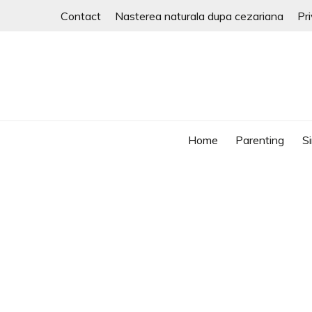
Skip
Contact
Nasterea naturala dupa cezariana
Pr
to
content
parenting si viata in UK
RALUCA ZAGURA
Home
Parenting
Si