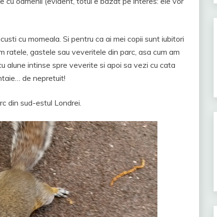
se cu oamenii (evident, totul e bazat pe interes: ele vor
n custi cu momeala. Si pentru ca ai mei copii sunt iubitori
im ratele, gastele sau veveritele din parc, asa cum am
 alune intinse spre veverite si apoi sa vezi cu cata
ontaie… de nepretuit!
rc din sud-estul Londrei.