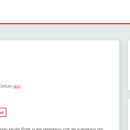
Detalii
aici
.
st
prin Hyde Park si imi amintesc cat de surprinsa am