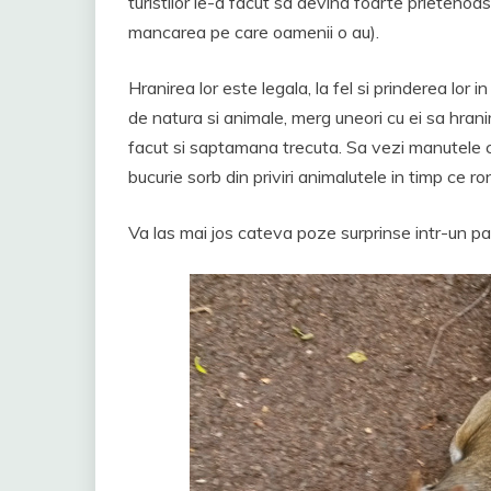
turistilor le-a facut sa devina foarte prietenoa
mancarea pe care oamenii o au).
Hranirea lor este legala, la fel si prinderea lor i
de natura si animale, merg uneori cu ei sa hran
facut si saptamana trecuta. Sa vezi manutele cu
bucurie sorb din priviri animalutele in timp ce r
Va las mai jos cateva poze surprinse intr-un pa