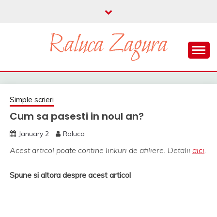
Skip
to
content
parenting si viata in UK
RALUCA ZAGURA
Simple scrieri
Cum sa pasesti in noul an?
January 2
Raluca
Acest articol poate contine linkuri de afiliere. Detalii
aici
.
Spune si altora despre acest articol