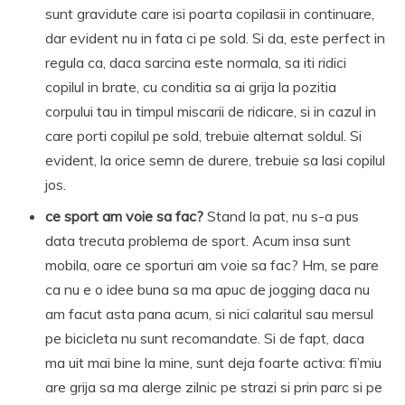
sunt gravidute care isi poarta copilasii in continuare,
dar evident nu in fata ci pe sold. Si da, este perfect in
regula ca, daca sarcina este normala, sa iti ridici
copilul in brate, cu conditia sa ai grija la pozitia
corpului tau in timpul miscarii de ridicare, si in cazul in
care porti copilul pe sold, trebuie alternat soldul. Si
evident, la orice semn de durere, trebuie sa lasi copilul
jos.
ce sport am voie sa fac?
Stand la pat, nu s-a pus
data trecuta problema de sport. Acum insa sunt
mobila, oare ce sporturi am voie sa fac? Hm, se pare
ca nu e o idee buna sa ma apuc de jogging daca nu
am facut asta pana acum, si nici calaritul sau mersul
pe bicicleta nu sunt recomandate. Si de fapt, daca
ma uit mai bine la mine, sunt deja foarte activa: fi’miu
are grija sa ma alerge zilnic pe strazi si prin parc si pe