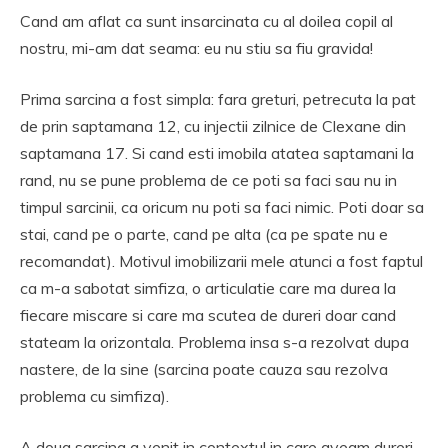
Cand am aflat ca sunt insarcinata cu al doilea copil al
nostru, mi-am dat seama: eu nu stiu sa fiu gravida!
Prima sarcina a fost simpla: fara greturi, petrecuta la pat
de prin saptamana 12, cu injectii zilnice de Clexane din
saptamana 17. Si cand esti imobila atatea saptamani la
rand, nu se pune problema de ce poti sa faci sau nu in
timpul sarcinii, ca oricum nu poti sa faci nimic. Poti doar sa
stai, cand pe o parte, cand pe alta (ca pe spate nu e
recomandat). Motivul imobilizarii mele atunci a fost faptul
ca m-a sabotat simfiza, o articulatie care ma durea la
fiecare miscare si care ma scutea de dureri doar cand
stateam la orizontala. Problema insa s-a rezolvat dupa
nastere, de la sine (sarcina poate cauza sau rezolva
problema cu simfiza).
A doua sarcina a venit in contextul in care aveam dureri