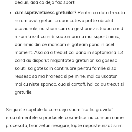
dealuri, asa ca deja fac sport!
cum supravietuiesc greturilor?
Pentru ca data trecuta
nu am avut greturi, ci doar cateva pofte absolut
ocazionale, nu stiam cum sa gestionez situatia cand
m-am trezit ca in 6 saptamani nu mai suport nimic,
dar nimic din ce mancam si gateam pana in acel
moment. Asa ca a trebuit ca, pana in saptamana 13
cand au disparut majoritatea greturilor, sa gasesc
solutii sa gatesc in continuare pentru familie si sa
reusesc sa ma hranesc si pe mine, mai cu uscaturi,
mai cu niste spanac, oua si cartofi, hai ca au trecut si
greturile.
Singurele capitole la care deja stiam “sa fiu gravida”
erau alimentele si produsele cosmetice: nu consum carne
procesata, branzeturi nesigure, lapte nepasteurizat si imi