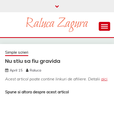
Skip
to
content
parenting si viata in UK
RALUCA ZAGURA
Simple scrieri
Nu stiu sa fiu gravida
April 15
Raluca
Acest articol poate contine linkuri de afiliere. Detalii
aici
.
Spune si altora despre acest articol