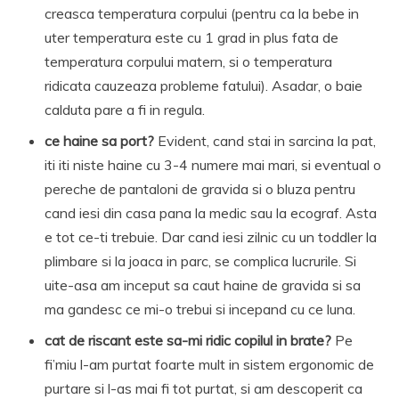
creasca temperatura corpului (pentru ca la bebe in
uter temperatura este cu 1 grad in plus fata de
temperatura corpului matern, si o temperatura
ridicata cauzeaza probleme fatului). Asadar, o baie
calduta pare a fi in regula.
ce haine sa port?
Evident, cand stai in sarcina la pat,
iti iti niste haine cu 3-4 numere mai mari, si eventual o
pereche de pantaloni de gravida si o bluza pentru
cand iesi din casa pana la medic sau la ecograf. Asta
e tot ce-ti trebuie. Dar cand iesi zilnic cu un toddler la
plimbare si la joaca in parc, se complica lucrurile. Si
uite-asa am inceput sa caut haine de gravida si sa
ma gandesc ce mi-o trebui si incepand cu ce luna.
cat de riscant este sa-mi ridic copilul in brate?
Pe
fi’miu l-am purtat foarte mult in sistem ergonomic de
purtare si l-as mai fi tot purtat, si am descoperit ca