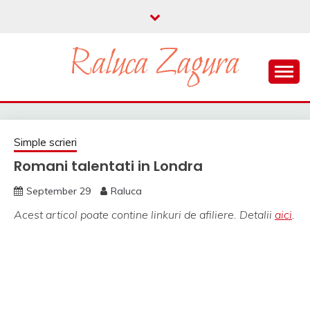
Skip
to
content
parenting si viata in UK
RALUCA ZAGURA
Simple scrieri
Romani talentati in Londra
September 29
Raluca
Acest articol poate contine linkuri de afiliere. Detalii
aici
.