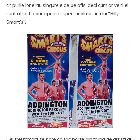
chipurile lor erau singurele de pe afis, deci cum ar veni ei
sunt atractia principala ai spectacolului circului “Billy
Smart’s”.
Cei trei romani se pare ca fac parte din trupa de artisti ai