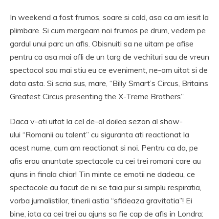
In weekend a fost frumos, soare si cald, asa ca am iesit la
plimbare. Si cum mergeam noi frumos pe drum, vedem pe
gardul unui parc un afis. Obisnuiti sa ne uitam pe afise
pentru ca asa mai afli de un targ de vechituri sau de vreun
spectacol sau mai stiu eu ce eveniment, ne-am uitat si de
data asta. Si scria sus, mare, “Billy Smart’s Circus, Britains
Greatest Circus presenting the X-Treme Brothers”.
Daca v-ati uitat la cel de-al doilea sezon al show-
ului “Romanii au talent” cu siguranta ati reactionat la
acest nume, cum am reactionat si noi. Pentru ca da, pe
afis erau anuntate spectacole cu cei trei romani care au
ajuns in finala chiar! Tin minte ce emotii ne dadeau, ce
spectacole au facut de ni se taia pur si simplu respiratia,
vorba jurnalistilor, tinerii astia “sfideaza gravitatia”! Ei
bine, iata ca cei trei au ajuns sa fie cap de afis in Londra: