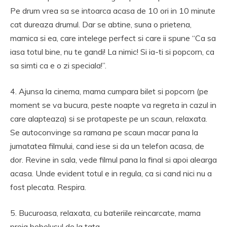
Pe drum vrea sa se intoarca acasa de 10 ori in 10 minute
cat dureaza drumul. Dar se abtine, suna o prietena,
mamica si ea, care intelege perfect si care ii spune “Ca sa
iasa totul bine, nu te gandi! La nimic! Si ia-ti si popcorn, ca
sa simti ca e o zi speciala!”.
4. Ajunsa la cinema, mama cumpara bilet si popcorn (pe
moment se va bucura, peste noapte va regreta in cazul in
care alapteaza) si se protapeste pe un scaun, relaxata.
Se autoconvinge sa ramana pe scaun macar pana la
jumatatea filmului, cand iese si da un telefon acasa, de
dor. Revine in sala, vede filmul pana la final si apoi alearga
acasa. Unde evident totul e in regula, ca si cand nici nu a
fost plecata. Respira.
5. Bucuroasa, relaxata, cu bateriile reincarcate, mama
preia bebelusul de la tata.