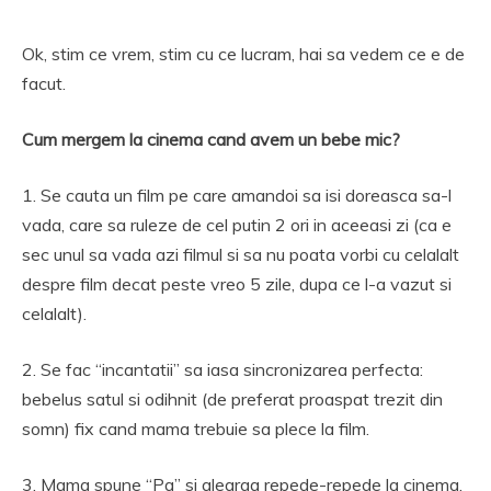
Ok, stim ce vrem, stim cu ce lucram, hai sa vedem ce e de
facut.
Cum mergem la cinema cand avem un bebe mic?
1. Se cauta un film pe care amandoi sa isi doreasca sa-l
vada, care sa ruleze de cel putin 2 ori in aceeasi zi (ca e
sec unul sa vada azi filmul si sa nu poata vorbi cu celalalt
despre film decat peste vreo 5 zile, dupa ce l-a vazut si
celalalt).
2. Se fac “incantatii” sa iasa sincronizarea perfecta:
bebelus satul si odihnit (de preferat proaspat trezit din
somn) fix cand mama trebuie sa plece la film.
3. Mama spune “Pa” si alearga repede-repede la cinema.