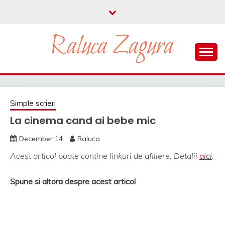
Skip
to
content
parenting si viata in UK
RALUCA ZAGURA
Simple scrieri
La cinema cand ai bebe mic
December 14
Raluca
Acest articol poate contine linkuri de afiliere. Detalii
aici
.
Spune si altora despre acest articol