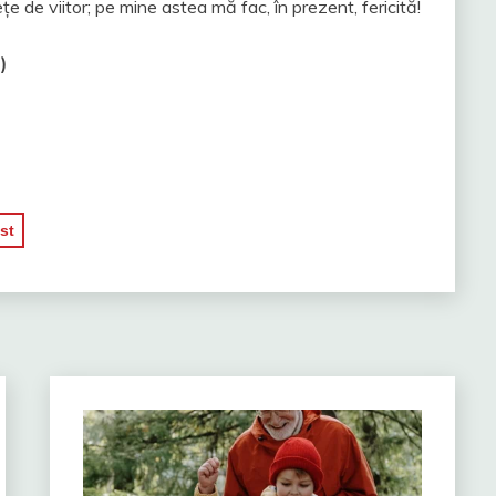
ețe de viitor; pe mine astea mă fac, în prezent, fericită!
)
st