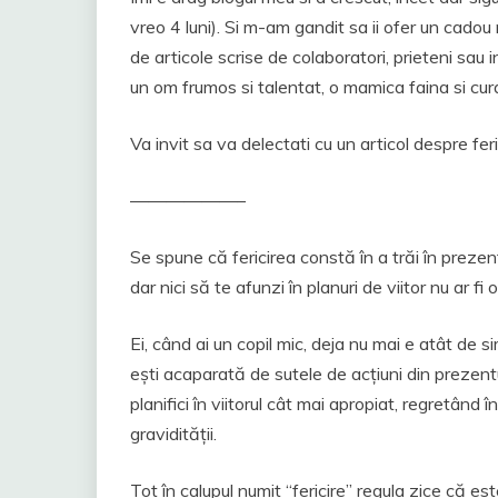
vreo 4 luni). Si m-am gandit sa ii ofer un cadou
de articole scrise de colaboratori, prieteni sau in
un om frumos si talentat, o mamica faina si c
Va invit sa va delectati cu un articol despre feric
——————–
Se spune că fericirea constă în a trăi în prezent;
dar nici să te afunzi în planuri de viitor nu ar fi 
Ei, când ai un copil mic, deja nu mai e atât de si
ești acaparată de sutele de acțiuni din prezentul
planifici în viitorul cât mai apropiat, regretând
gravidității.
Tot în calupul numit “fericire” regula zice că es