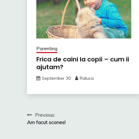
Parenting
Frica de caini la copii – cum ii
ajutam?
September 30
Raluca
Post
Previous:
Am facut scones!
navigation