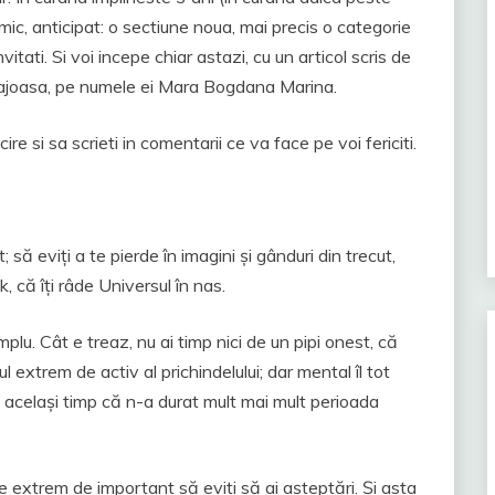
 mic, anticipat: o sectiune noua, mai precis o categorie
vitati. Si voi incepe chiar astazi, cu un articol scris de
urajoasa, pe numele ei Mara Bogdana Marina.
ire si sa scrieti in comentarii ce va face pe voi fericiti.
 să eviți a te pierde în imagini și gânduri din trecut,
ok, că îți râde Universul în nas.
mplu. Cât e treaz, nu ai timp nici de un pipi onest, că
 extrem de activ al prichindelului; dar mental îl tot
 în același timp că n-a durat mult mai mult perioada
te extrem de important să eviți să ai așteptări. Și asta