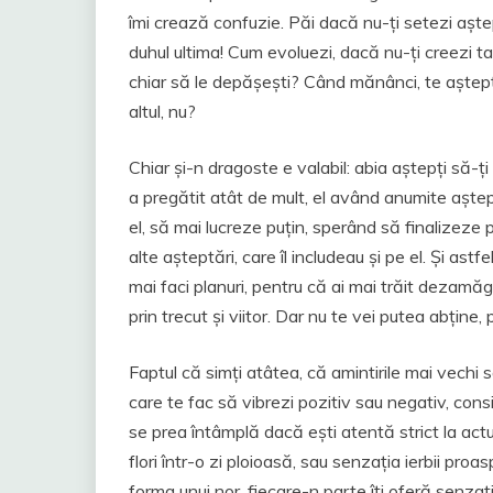
îmi crează confuzie. Păi dacă nu-ți setezi așt
duhul ultima! Cum evoluezi, dacă nu-ți creezi ta
chiar să le depășești? Când mănânci, te aștepți
altul, nu?
Chiar și-n dragoste e valabil: abia aștepți să-ți
a pregătit atât de mult, el având anumite aște
el, să mai lucreze puțin, sperând să finalizeze 
alte așteptări, care îl includeau și pe el. Și ast
mai faci planuri, pentru că ai mai trăit dezamăgir
prin trecut și viitor. Dar nu te vei putea abține,
Faptul că simți atâtea, că amintirile mai vechi sa
care te fac să vibrezi pozitiv sau negativ, cons
se prea întâmplă dacă ești atentă strict la actul
flori într-o zi ploioasă, sau senzația ierbii proa
forma unui nor, fiecare-n parte îți oferă senzații