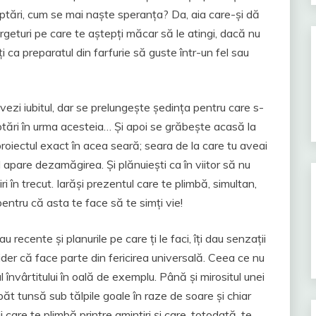
eptări, cum se mai naște speranța? Da, aia care-și dă
rgeturi pe care te aștepți măcar să le atingi, dacă nu
 ca preparatul din farfurie să guste într-un fel sau
 vezi iubitul, dar se prelungește ședința pentru care s-
ptări în urma acesteia… Și apoi se grăbește acasă la
proiectul exact în acea seară; seara de la care tu aveai
fel apare dezamăgirea. Și plănuiești ca în viitor să nu
i în trecut. Iarăși prezentul care te plimbă, simultan,
 pentru că asta te face să te simți vie!
u recente și planurile pe care ți le faci, îți dau senzații
ider că face parte din fericirea universală. Ceea ce nu
 învârtitului în oală de exemplu. Până și mirositul unei
spăt tunsă sub tălpile goale în raze de soare și chiar
 care te plimbă printre amintiri și care, totodată, te