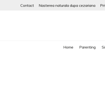
Skip
Contact
Nasterea naturala dupa cezariana
Pr
to
content
parenting si viata in UK
RALUCA ZAGURA
Home
Parenting
Si