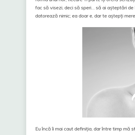
fac să visezi, deci să speri… să ai așteptări de la
datorează nimic; ea doar e, dar te aștepți mereu 
Eu încă îi mai caut definiția, dar între timp mă