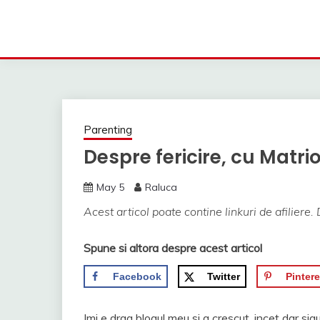
Parenting
Despre fericire, cu Matri
May 5
Raluca
Acest articol poate contine linkuri de afiliere. 
Spune si altora despre acest articol
Facebook
Twitter
Pintere
Imi e drag blogul meu si a crescut, incet dar sig