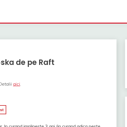
oska de pe Raft
Detalii
aici
.
st
ur. In curand implineste 3 ani (in curand adica peste