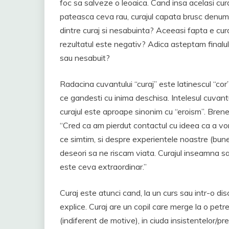
foc sa salveze o leoaica. Cand insa acelasi curaj
pateasca ceva rau, curajul capata brusc denumi
dintre curaj si nesabuinta? Aceeasi fapta e cur
rezultatul este negativ? Adica asteptam finalul
sau nesabuit?
Radacina cuvantului “curaj” este latinescul “cor”,
ce gandesti cu inima deschisa. Intelesul cuvantu
curajul este aproape sinonim cu “eroism”. Brene
“Cred ca am pierdut contactul cu ideea ca a vo
ce simtim, si despre experientele noastre (bune 
deseori sa ne riscam viata. Curajul inseamna sa
este ceva extraordinar.”
Curaj este atunci cand, la un curs sau intr-o discu
explice. Curaj are un copil care merge la o petrece
(indiferent de motive), in ciuda insistentelor/pre