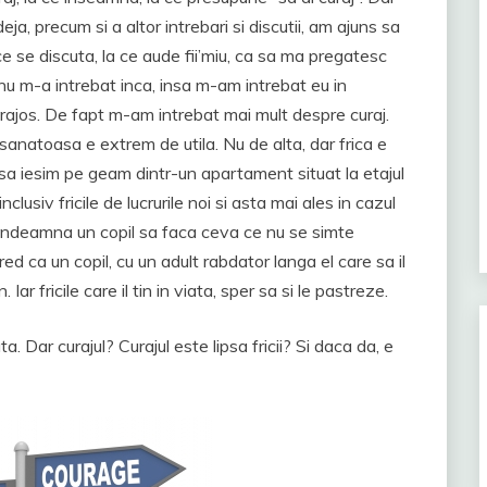
eja, precum si a altor intrebari si discutii, am ajuns sa
 ce se discuta, la ce aude fii’miu, ca sa ma pregatesc
j nu m-a intrebat inca, insa m-am intrebat eu in
curajos. De fapt m-am intrebat mai mult despre curaj.
sanatoasa e extrem de utila. Nu de alta, dar frica e
a iesim pe geam dintr-un apartament situat la etajul
nclusiv fricile de lucrurile noi si asta mai ales in cazul
are indeamna un copil sa faca ceva ce nu se simte
d ca un copil, cu un adult rabdator langa el care sa il
 Iar fricile care il tin in viata, sper sa si le pastreze.
. Dar curajul? Curajul este lipsa fricii? Si daca da, e