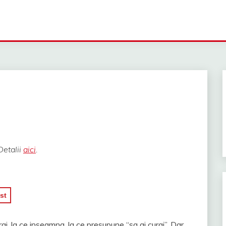
Detalii
aici
.
st
j, la ce inseamna, la ce presupune “sa ai curaj”. Dar