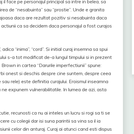
 il face pe personajul principal sa intre in belea, sa
rea de “nesabuinta” sau “prostie”. Unde e granita
ajoasa daca are rezultat pozitiv si nesabuinta daca
 actiunii ca sa decidem daca personajul a fost curajos
 adica “inima”, “cord”. Si initial curaj insemna sa spui
lui s-a tot modificat de-a lungul timpului si in prezent
 Brown in cartea “Darurile imperfectiunii” spune:
rbi onest si deschis despre cine suntem, despre ceea
sau rele) este definitia curajului. Eroismul inseamna
 ne expunem vulnerabilitatile. In lumea de azi, asta
tie, recunosti ca nu ai inteles un lucru si rogi sa ti se
re cu colegii dar isi suna parintii sa vina sa il ia
siunii celor din anturaj. Curaj ai atunci cand esti dispus