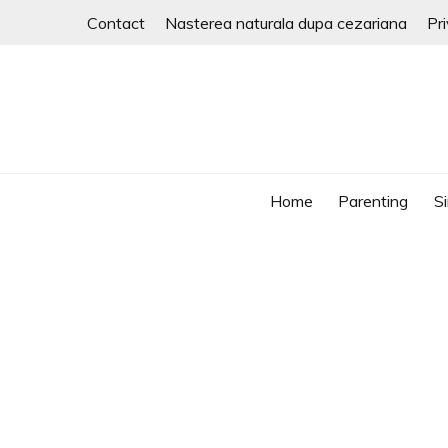
Skip
Contact
Nasterea naturala dupa cezariana
Pr
to
content
parenting si viata in UK
RALUCA ZAGURA
Home
Parenting
Si