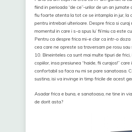
fiind in perioada “de ce”-urilor de un an jumate d
fiu foarte atenta la tot ce se intampla in jur, la
pentru intrebari ulterioare. Despre frica si cura
momentul in care i s-a spus lu’ fii’miu ca este 
Pentru ca despre frica mi-e clar ca intr-o doza 
cea care ne opreste sa traversam pe rosu sau s
10. Bineinteles ca sunt mai multe tipuri de frici, i
copiilor, insa presiunea “haide, fii curajos!” c
confortabil sa faca nu mi se pare sanatoasa. Cre
sustina, isi va invinge in timp fricile de acest gen.
Asadar frica e buna, e sanatoasa, ne tine in viata
de dorit asta?