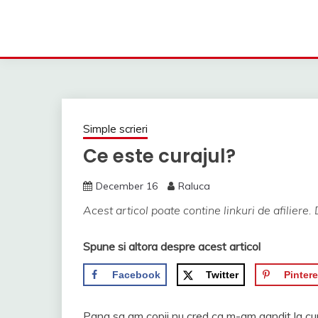
Simple scrieri
Ce este curajul?
December 16
Raluca
Acest articol poate contine linkuri de afiliere. 
Spune si altora despre acest articol
Facebook
Twitter
Pintere
Pana sa am copii nu cred ca m-am gandit la cura