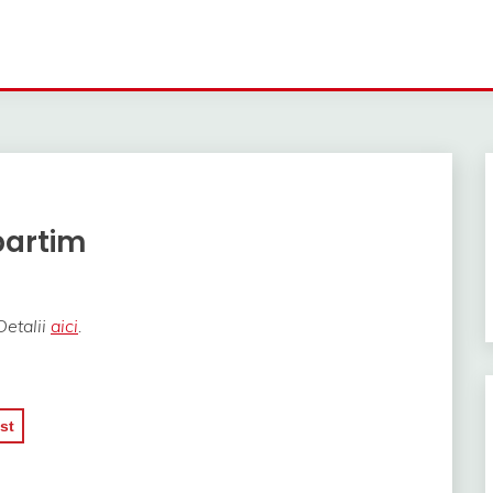
partim
Detalii
aici
.
st